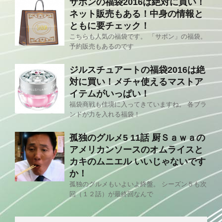
サボンの福袋2016は絶対に買い！
ネット販売もある！中身の情報と
ともに要チェック！
こちらも人気の福袋です。 「サボン」の福袋。
予約販売もあるのです
ジルスチュアートの福袋2016は絶
対に買い！メチャ使えるマストア
イテムがいっぱい！
福袋商戦も佳境に入ってきていますね。 各ブラ
ンドが力を入れる福袋！
孤独のグルメ5 11話 厨Ｓａｗａの
アメリカンソースのオムライスと
カキのムニエル いいじゃないです
か！
孤独のグルメもいよいよ終盤。 シーズン５も次
回（１２話）が最終回なんで