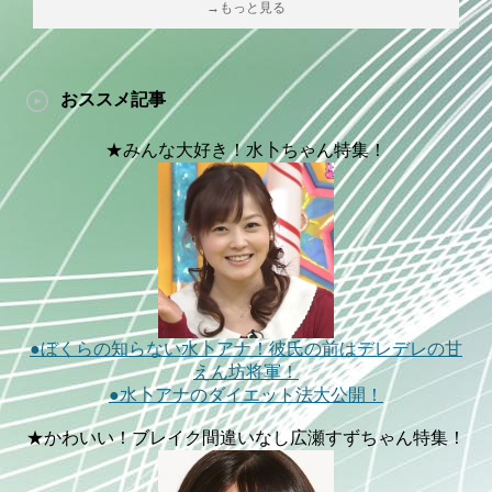
→もっと見る
おススメ記事
★みんな大好き！水卜ちゃん特集！
●ぼくらの知らない水卜アナ！彼氏の前はデレデレの甘
えん坊将軍！
●水卜アナのダイエット法大公開！
★かわいい！ブレイク間違いなし広瀬すずちゃん特集！