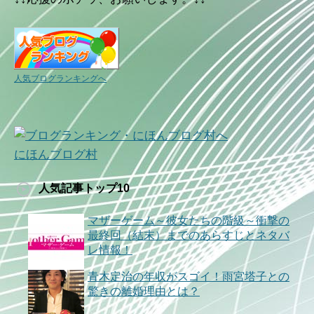
人気ブログランキングへ
にほんブログ村
人気記事トップ10
マザーゲーム～彼女たちの階級～衝撃の
最終回（結末）までのあらすじとネタバ
レ情報！
青木定治の年収がスゴイ！雨宮塔子との
驚きの離婚理由とは？