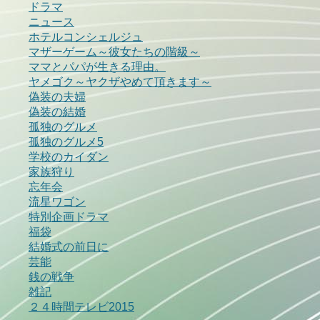
ドラマ
ニュース
ホテルコンシェルジュ
マザーゲーム～彼女たちの階級～
ママとパパが生きる理由。
ヤメゴク～ヤクザやめて頂きます～
偽装の夫婦
偽装の結婚
孤独のグルメ
孤独のグルメ5
学校のカイダン
家族狩り
忘年会
流星ワゴン
特別企画ドラマ
福袋
結婚式の前日に
芸能
銭の戦争
雑記
２４時間テレビ2015