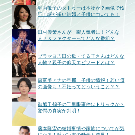
堀内敬子のタトゥーは本物か？画像で検
証！謎が多い結婚と子供についても！
田村優策さんが一躍人気者に！どんな
人？Ｘファクターってどんな番組？
ブラマヨ吉田の母・てる子さんはどんな
人物？親子の仰天エピソードとは？
森富美アナの旦那、子供の情報！若い頃
の画像も！不妊ってどういうこと？？
御船千鶴子の千里眼事件はトリックか？
驚愕の真実が判明！
藤本隆宏の結婚事情や家族についてが気
になる！競パン姿の動画も発見！