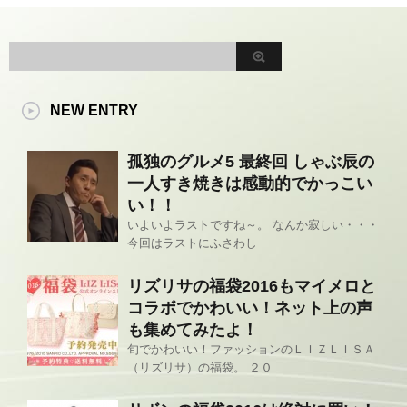
NEW ENTRY
孤独のグルメ5 最終回 しゃぶ辰の
一人すき焼きは感動的でかっこい
い！！
いよいよラストですね～。 なんか寂しい・・・
今回はラストにふさわし
リズリサの福袋2016もマイメロと
コラボでかわいい！ネット上の声
も集めてみたよ！
旬でかわいい！ファッションのＬＩＺＬＩＳＡ
（リズリサ）の福袋。 ２０