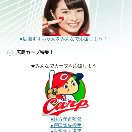
●広瀬すずちゃんをみんなで応援しよう！！
広島カープ特集！
★みんなでカープを応援しよう！
●緒方孝市監督
●戸田隆矢投手
●庄司隼人選手