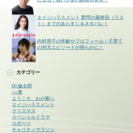
エイジハラスメント 驚愕の最終回（ラス
ト）までのあらすじ＆ネタバレ！
内村周子の年齢やプロフィール！子育て
の仰天エピソードが明らかに！
カテゴリー
Dr.倫太郎
○○妻
ようこそ、わが家へ
エイジハラスメント
クリスマス
スペシャルドラマ
スポーツ
チャリティマラソン