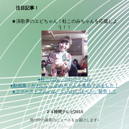
注目記事！
★演歌界のエビちゃん！杜このみちゃんを応援しよ
う！！
●杜このみ プロフィール
●動画集！かわいいこのみちゃんを集めてみました！
●ファーストアルバム「いろはにほへと」発売！！
２４時間テレビ2015
世の中の最新のニュースをお届けします♪
WordPress-Theme STINGER3