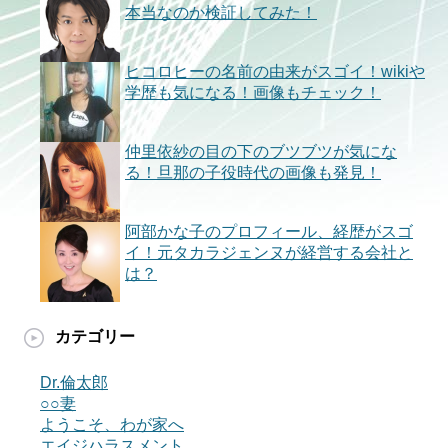
本当なのか検証してみた！
ヒコロヒーの名前の由来がスゴイ！wikiや
学歴も気になる！画像もチェック！
仲里依紗の目の下のブツブツが気にな
る！旦那の子役時代の画像も発見！
阿部かな子のプロフィール、経歴がスゴ
イ！元タカラジェンヌが経営する会社と
は？
カテゴリー
Dr.倫太郎
○○妻
ようこそ、わが家へ
エイジハラスメント