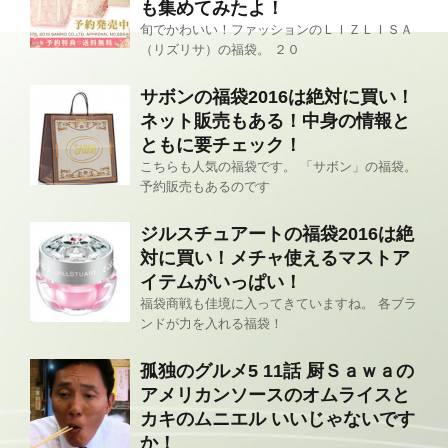
も集めてみたよ！
旬でかわいい！ファッションのＬＩＺＬＩＳＡ
（リズリサ）の福袋。 ２０
サボンの福袋2016は絶対に買い！
ネット販売もある！中身の情報と
ともに要チェック！
こちらも人気の福袋です。 「サボン」の福袋。
予約販売もあるのです
ジルスチュアートの福袋2016は絶
対に買い！メチャ使えるマストア
イテムがいっぱい！
福袋商戦も佳境に入ってきていますね。 各ブラ
ンドが力を入れる福袋！
孤独のグルメ5 11話 厨Ｓａｗａの
アメリカンソースのオムライスと
カキのムニエル いいじゃないです
か！