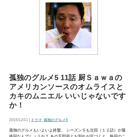
孤独のグルメ5 11話 厨Ｓａｗａの
アメリカンソースのオムライスと
カキのムニエル いいじゃないです
か！
2015/12/11 |
ドラマ
,
孤独のグルメ5
孤独のグルメもいよいよ終盤。 シーズン５も次回（１２話）が最
終回なんでしょうか？ あの五郎節とお別れが近づくと、毎回のこ