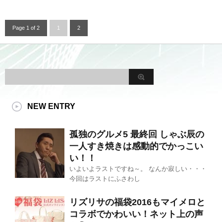
Page 1 of 2
1
2
NEW ENTRY
孤独のグルメ5 最終回 しゃぶ辰の
一人すき焼きは感動的でかっこい
い！！
いよいよラストですね～。 なんか寂しい・・・
今回はラストにふさわし
リズリサの福袋2016もマイメロと
コラボでかわいい！ネット上の声