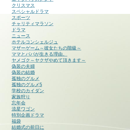
クリスマス
スペシャルドラマ
スポーツ
チャリティマラソン
ドラマ
ニュース
ホテルコンシェルジュ
マザーゲーム～彼女たちの階級～
ママとパパが生きる理由。
ヤメゴク～ヤクザやめて頂きます～
偽装の夫婦
偽装の結婚
孤独のグルメ
孤独のグルメ5
学校のカイダン
家族狩り
忘年会
流星ワゴン
特別企画ドラマ
福袋
結婚式の前日に