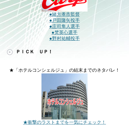
●緒方孝市監督
●戸田隆矢投手
●庄司隼人選手
●梵英心選手
●野村祐輔投手
ＰＩＣＫ ＵＰ！
★「ホテルコンシェルジュ」の結末までのネタバレ！
★衝撃のラストまでを一気にチェック！