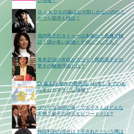
レ情報！
ＤＪ ＫＯＯの歯はなぜ前しかないのか？
かつら疑惑も検証！
堀内敬子のタトゥーは本物か？画像で検
証！謎が多い結婚と子供についても！
青木定治の年収がスゴイ！雨宮塔子との
驚きの離婚理由とは？
Dr.倫太郎 驚きの最終回（結末）までのあ
らすじとネタバレ情報！
ブラマヨ吉田の母・てる子さんはどんな
人物？親子の仰天エピソードとは？
神田利則の現在は？干されたという噂は