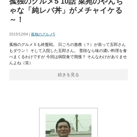
孤独のグルメ5 10話 菜苑のやんち
ゃな「純レバ丼」がメチャイケる
～！
2015/12/04 |
孤独のグルメ5
孤独のグルメ５も終盤戦。 日ごろの激務（？）が祟って五郎さん
もダウン！ そして入院した五郎さん。 普段なら味の濃い料理を食
べまくるわけですが 今回は病院食で我慢？ そんなわけがありませ
んよね（笑）
続きを見る