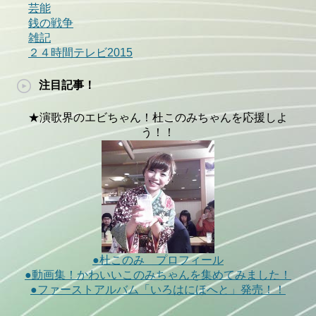
芸能
銭の戦争
雑記
２４時間テレビ2015
注目記事！
★演歌界のエビちゃん！杜このみちゃんを応援しよ
う！！
●杜このみ プロフィール
●動画集！かわいいこのみちゃんを集めてみました！
●ファーストアルバム「いろはにほへと」発売！！