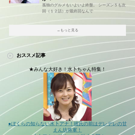
孤独のグルメもいよいよ終盤。 シーズン５も次
回（１２話）が最終回なんで
→もっと見る
おススメ記事
★みんな大好き！水卜ちゃん特集！
●ぼくらの知らない水卜アナ！彼氏の前はデレデレの甘
えん坊将軍！